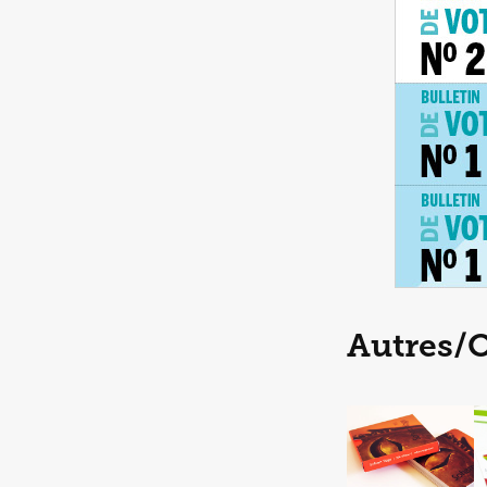
Autres/
Cartes de 
citations / 
Quotation 
Cards