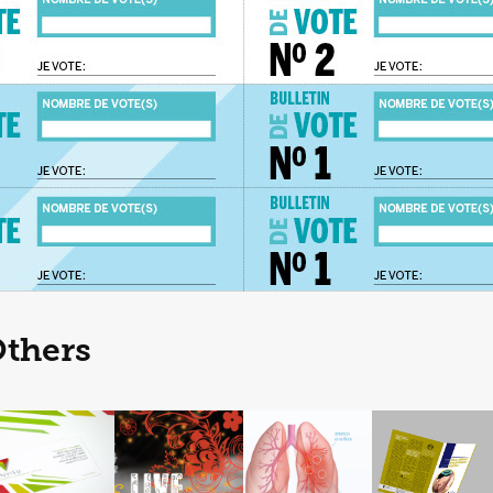
Others
Branding
Affiches / 
Affiche 
Dépliants / 
INVISU
Posters
médicale / 
Pamphlets
Soham Yoga
Medical Poster
Fédération québécoise
de massothérapie 
Association 
(FQM)
pulmonaire du 