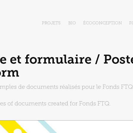
PROJETS
BIO
ÉCOCONCEPTION
F
e et formulaire / Poste
orm
mples de documents réalisés pour le Fonds FTQ
s of documents created for Fonds FTQ.