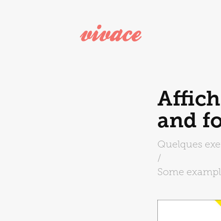
Affich
and f
Quelques exe
/
Some example