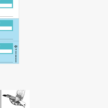
Illustration de 
colibri / 
 
Hummingbird 
Illustration