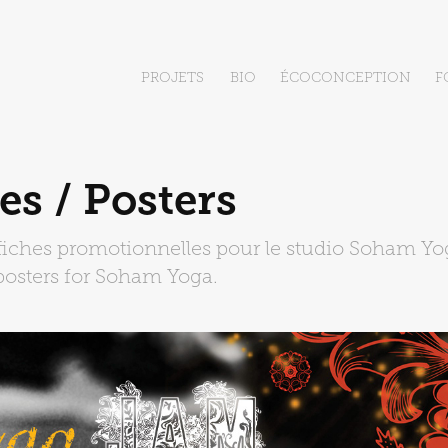
PROJETS
BIO
ÉCOCONCEPTION
F
es / Posters
ffiches promotionnelles pour le studio Soham Yog
osters for Soham Yoga.