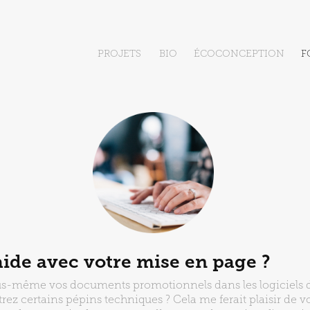
PROJETS
BIO
ÉCOCONCEPTION
F
aide avec votre mise en page ?
us-même vos documents promotionnels dans les logiciels de
ez certains pépins techniques ? Cela me ferait plaisir de vo