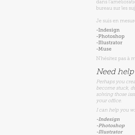
dans l'améliorat
bureau sur les su
Je suis en mesur
-Indesign
-Photoshop
-Illustrator
-Muse
N'hésitez pas à 
Need help 
Perhaps you cre
become stuck, due
solving those iss
your office.
I can help you wi
-Indesign
-Photoshop
-Illustrator