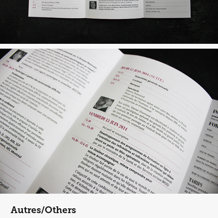
Autres/Others